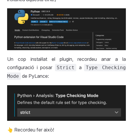
Un cop instal·lat el plugin, recordeu anar a la
configuració i posar
a
Strict
Type Checking
de PyLance:
Mode
👆 Recordeu fer això!