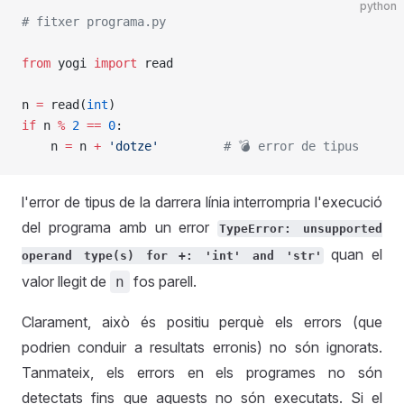
python
# fitxer programa.py
from
 yogi 
import
 read 
n 
=
 read(
int
)
if
 n 
%
 2
 ==
 0
:
    n 
=
 n 
+
 'dotze'
         # 💣 error de tipus
l'error de tipus de la darrera línia interrompria l'execució
del programa amb un error
TypeError: unsupported
quan el
operand type(s) for +: 'int' and 'str'
valor llegit de
fos parell.
n
Clarament, això és positiu perquè els errors (que
podrien conduir a resultats erronis) no són ignorats.
Tanmateix, els errors en els programes no són
detectats fins que aquests no són executats. Si el