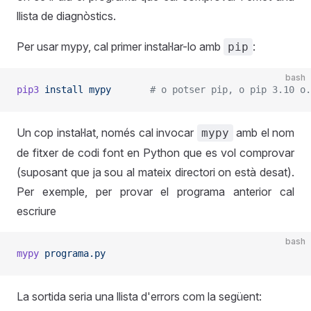
llista de diagnòstics.
Per usar mypy, cal primer instal·lar-lo amb
:
pip
bash
pip3
 install
 mypy
       # o potser pip, o pip 3.10 o.
Un cop instal·lat, només cal invocar
amb el nom
mypy
de fitxer de codi font en Python que es vol comprovar
(suposant que ja sou al mateix directori on està desat).
Per exemple, per provar el programa anterior cal
escriure
bash
mypy
 programa.py
La sortida seria una llista d'errors com la següent: