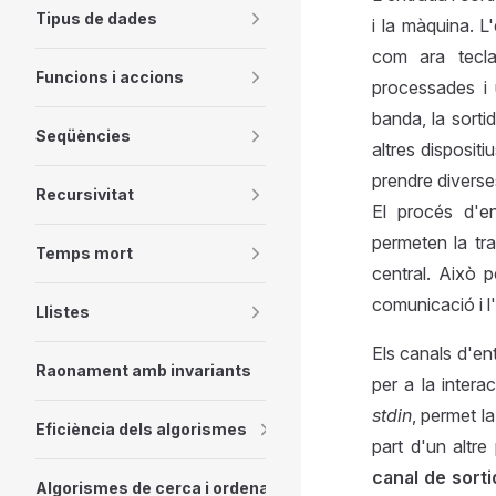
Tipus de dades
i la màquina. L
com ara teclat
Funcions i accions
processades i u
banda, la sorti
Seqüències
altres disposit
prendre diverse
Recursivitat
El procés d'e
permeten la tra
Temps mort
central. Això p
comunicació i l'
Llistes
Els canals d'en
Raonament amb invariants
per a la interac
stdin
, permet l
Eficiència dels algorismes
part d'un altre
canal de sort
Algorismes de cerca i ordenació