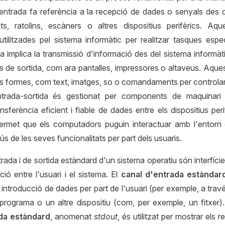
'entrada fa referència a la recepció de dades o senyals des 
s, ratolins, escàners o altres dispositius perifèrics. A
tilitzades pel sistema informàtic per realitzar tasques espec
da implica la transmissió d'informació des del sistema informàt
ius de sortida, com ara pantalles, impressores o altaveus. Aque
s formes, com text, imatges, so o comandaments per controlar a
ntrada-sortida és gestionat per components de maquinari 
nsferència eficient i fiable de dades entre els dispositius peri
ermet que els computadors puguin interactuar amb l'entorn ex
ús de les seves funcionalitats per part dels usuaris.
trada i de sortida estàndard d'un sistema operatiu són interfíc
ció entre l'usuari i el sistema. El
canal d'entrada estàndar
a introducció de dades per part de l'usuari (per exemple, a travé
 programa o un altre dispositiu (com, per exemple, un fitxer).
ida estàndard
, anomenat
stdout
, és utilitzat per mostrar els 