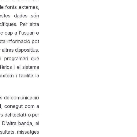
de fonts externes,
questes dades són
ífiques. Per altra
ic cap a l'usuari o
sta informació pot
ltres dispositius.
i programari que
fèrics i el sistema
tern i facilita la
ies de comunicació
d
, conegut com a
s del teclat) o per
 D'altra banda, el
resultats, missatges