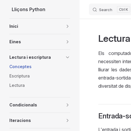
Lliçons Python
Search
K
Skip to content
Sidebar Navigation
Inici
Lectura
Eines
Els computad
Lectura i escriptura
necessiten inte
Conceptes
lliurar les da
Escriptura
entrada-sortid
Lectura
diversitat de di
Condicionals
Entrada-so
Iteracions
L'entrada i sor