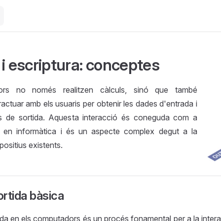
 i escriptura: conceptes
ors no només realitzen càlculs, sinó que també
ractuar amb els usuaris per obtenir les dades d'entrada i
des de sortida. Aquesta interacció és coneguda com a
a en informàtica i és un aspecte complex degut a la
spositius existents.
rtida bàsica
tida en els computadors és un procés fonamental per a la intera