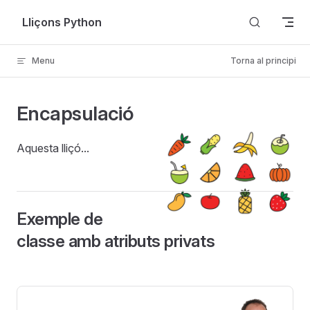
Skip to content
Lliçons Python
Menu
Torna al principi
Encapsulació
Aquesta lliçó...
Exemple de
classe amb atributs privats