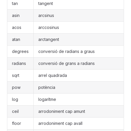
tan
tangent
asin
arcsinus
acos
arccosinus
atan
arctangent
degrees
conversió de radians a graus
radians
conversió de grans a radians
sqrt
arrel quadrada
pow
potència
log
logarítme
ceil
arrodoniment cap amunt
floor
arrodoniment cap avall