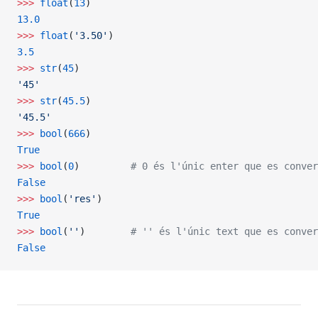
>>>
 float
(
13
)
13.0
>>>
 float
(
'3.50'
)
3.5
>>>
 str
(
45
)
'45'
>>>
 str
(
45.5
)
'45.5'
>>>
 bool
(
666
)
True
>>>
 bool
(
0
)         
# 0 és l'únic enter que es conver
False
>>>
 bool
(
'res'
)
True
>>>
 bool
(
''
)        
# '' és l'únic text que es conver
False