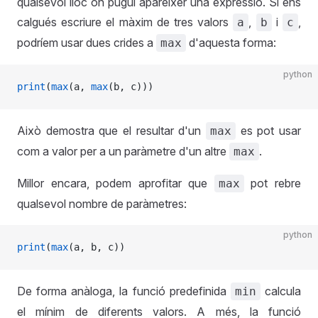
qualsevol lloc on pugui aparèixer una expressió. Si ens
calgués escriure el màxim de tres valors
,
i
,
a
b
c
podríem usar dues crides a
d'aquesta forma:
max
python
print
(
max
(a, 
max
(b, c)))
Això demostra que el resultar d'un
es pot usar
max
com a valor per a un paràmetre d'un altre
.
max
Millor encara, podem aprofitar que
pot rebre
max
qualsevol nombre de paràmetres:
python
print
(
max
(a, b, c))
De forma anàloga, la funció predefinida
calcula
min
el mínim de diferents valors. A més, la funció