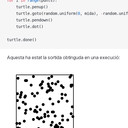
for
 i 
in
 range
(punts):
    turtle.penup()
    turtle.goto(random.uniform(
0
, mida), 
-
random.unif
    turtle.pendown()
    turtle.dot()
turtle.done()
Aquesta ha estat la sortida obtinguda en una execució: