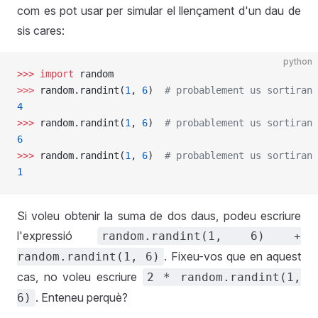
com es pot usar per simular el llençament d'un dau de
sis cares:
python
>>>
 import
 random
>>>
 random.randint(
1
, 
6
)  
# probablement us sortiran 
4
>>>
 random.randint(
1
, 
6
)  
# probablement us sortiran 
6
>>>
 random.randint(
1
, 
6
)  
# probablement us sortiran 
1
Si voleu obtenir la suma de dos daus, podeu escriure
l'expressió
random.randint(1, 6) +
. Fixeu-vos que en aquest
random.randint(1, 6)
cas, no voleu escriure
2 * random.randint(1,
. Enteneu perquè?
6)