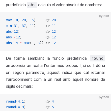
predefinida
calcula el valor absolut de nombres:
abs
python
max
(
10
, 
20
, 
15
)     👉 
20
min
(
31
, 
37
, 
11
)     👉 
11
abs
(
12
)             👉 
12
abs
(
-
12
)            👉 
12
abs
(
-
4
 *
 max
(
1
, 
3
)) 👉 
12
De forma semblant la funció predefinida
round
arrodoneix un real a l'enter més proper. I, si se li dóna
un segon paràmetre, aquest indica que cal retornar
l'arrodoniment com a un real amb aquell nombre de
dígits decimals:
python
round
(
4.1
)          👉 
4
round
(
4.9
)          👉 
5