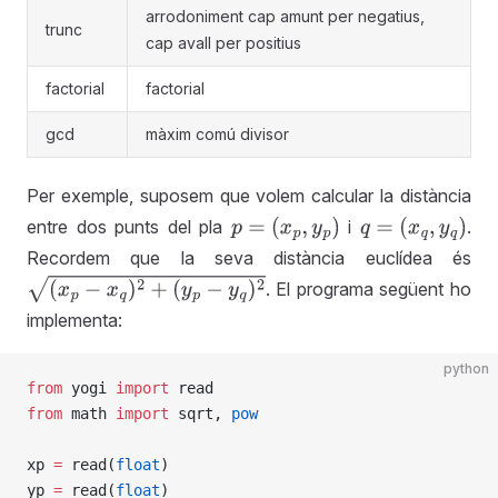
arrodoniment cap amunt per negatius,
trunc
cap avall per positius
factorial
factorial
gcd
màxim comú divisor
Per exemple, suposem que volem calcular la distància
entre dos punts del pla
i
.
p
=
(
x
p
,
y
p
)
q
=
(
x
q
,
y
q
)
Recordem que la seva distància euclídea és
. El programa següent ho
(
x
p
−
x
q
)
2
+
(
y
p
−
y
q
)
2
implementa:
python
from
 yogi 
import
 read
from
 math 
import
 sqrt, 
pow
xp 
=
 read(
float
)
yp 
=
 read(
float
)