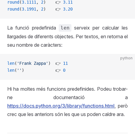
round
(
3.1111
, 
2
)    👉 
3.11
round
(
3.1991
, 
2
)    👉 
3.20
La funció predefinida
serveix per calcular les
len
llargades de diferents objectes. Per textos, en retorna el
seu nombre de caràcters:
python
len
(
'Frank Zappa'
)  👉 
11
len
(
''
)             👉 
0
Hi ha moltes més funcions predefinides. Podeu trobar-
ne documentació a
https://docs.python.org/3/library/functions.html
, però
crec que les anteriors són les que us poden caldre ara.