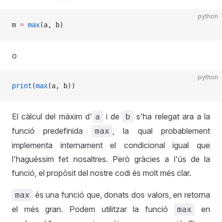
python
m 
=
 max
(a, b)
o
python
print
(
max
(a, b))
El càlcul del màxim d'
i de
s'ha relegat ara a la
a
b
funció predefinida
, la qual probablement
max
implementa internament el condicional igual que
l'haguéssim fet nosaltres. Però gràcies a l'ús de la
funció, el propòsit del nostre codi és molt més clar.
és una funció que, donats dos valors, en retorna
max
el més gran. Podem utilitzar la funció
en
max