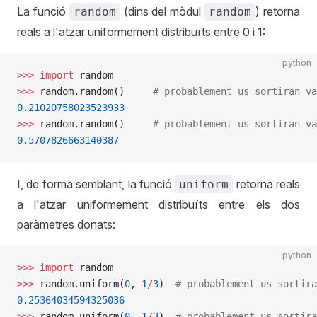
La funció
(dins del mòdul
) retorna
random
random
reals a l'atzar uniformement distribuïts entre 0 i 1:
python
>>>
 import
 random
>>>
 random.random()     
# probablement us sortiran va
0.21020758023523933
>>>
 random.random()     
# probablement us sortiran va
0.5707826663140387
I, de forma semblant, la funció
retorna reals
uniform
a l'atzar uniformement distribuïts entre els dos
paràmetres donats:
python
>>>
 import
 random
>>>
 random.uniform(
0
, 
1
/
3
)  
# probablement us sortira
0.25364034594325036
>>>
 random.uniform(
0
, 
1
/
3
)  
# probablement us sortira