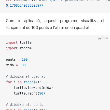
0.17085249688605977
Com a aplicació, aquest programa visualitza el
llençament de 100 punts a l'atzar en un quadrat:
python
import
 turtle
import
 random
punts 
=
 100
mida 
=
 100
# dibuixa el quadrat
for
 i 
in
 range
(
4
):
    turtle.forward(mida)
    turtle.right(
90
)
# dibuixa els punts