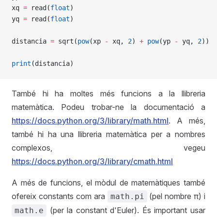
xq 
=
 read(
float
)
yq 
=
 read(
float
)
distancia 
=
 sqrt(
pow
(xp 
-
 xq, 
2
) 
+
 pow
(yp 
-
 yq, 
2
))
print
(distancia)
També hi ha moltes més funcions a la llibreria
matemàtica. Podeu trobar-ne la documentació a
https://docs.python.org/3/library/math.html
. A més,
també hi ha una llibreria matemàtica per a nombres
complexos, vegeu
https://docs.python.org/3/library/cmath.html
A més de funcions, el mòdul de matemàtiques també
ofereix constants com ara
(pel nombre π) i
math.pi
(per la constant d'Euler). És important usar
math.e