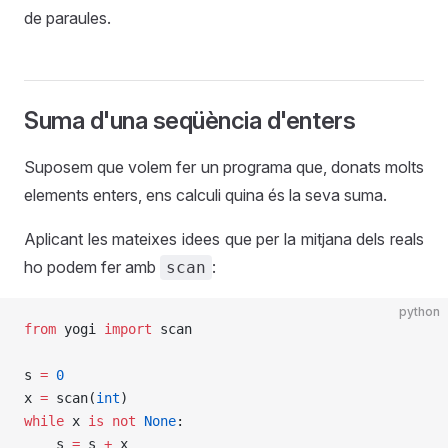
de paraules.
Suma d'una seqüència d'enters
Suposem que volem fer un programa que, donats molts
elements enters, ens calculi quina és la seva suma.
Aplicant les mateixes idees que per la mitjana dels reals
ho podem fer amb
:
scan
python
from
 yogi 
import
 scan
s 
=
 0
x 
=
 scan(
int
)
while
 x 
is
 not
 None
:
    s 
=
 s 
+
 x