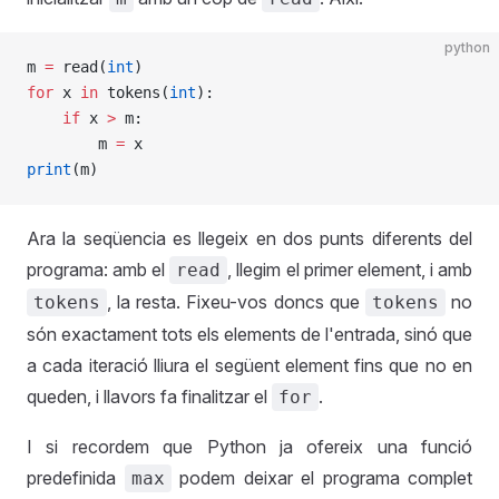
python
m 
=
 read(
int
)
for
 x 
in
 tokens(
int
):
    if
 x 
>
 m: 
        m 
=
 x
print
(m)
Ara la seqüencia es llegeix en dos punts diferents del
programa: amb el
, llegim el primer element, i amb
read
, la resta. Fixeu-vos doncs que
no
tokens
tokens
són exactament tots els elements de l'entrada, sinó que
a cada iteració lliura el següent element fins que no en
queden, i llavors fa finalitzar el
.
for
I si recordem que Python ja ofereix una funció
predefinida
podem deixar el programa complet
max