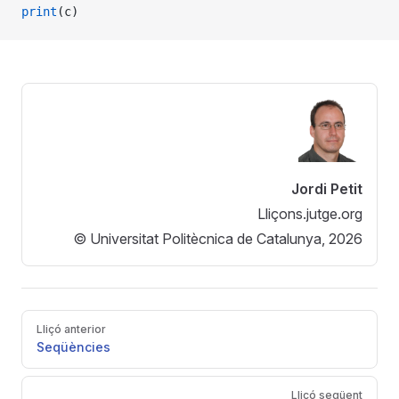
print
(c)
Jordi Petit
Lliçons.jutge.org
© Universitat Politècnica de Catalunya, 2026
Pager
Lliçó anterior
Seqüències
Lliçó següent