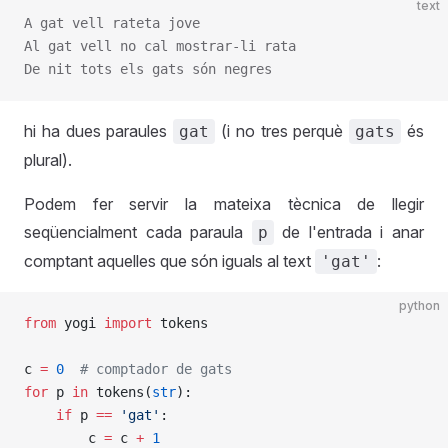
text
A gat vell rateta jove
Al gat vell no cal mostrar-li rata
De nit tots els gats són negres
hi ha dues paraules
(i no tres perquè
és
gat
gats
plural).
Podem fer servir la mateixa tècnica de llegir
seqüencialment cada paraula
de l'entrada i anar
p
comptant aquelles que són iguals al text
:
'gat'
python
from
 yogi 
import
 tokens
c 
=
 0
  # comptador de gats
for
 p 
in
 tokens(
str
):
    if
 p 
==
 'gat'
:
        c 
=
 c 
+
 1