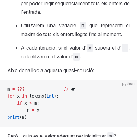
per poder llegir seqüencialment tots els enters de
l'entrada.
Utilitzarem una variable
que representi el
m
màxim de tots els enters llegits fins al moment.
A cada iteració, si el valor d'
supera el d'
,
x
m
actualitzarem el valor d'
.
m
Això dona lloc a aquesta quasi-solució:
python
m 
=
 ???
                //
 👁
for
 x 
in
 tokens(
int
):
    if
 x 
>
 m: 
        m 
=
 x
print
(m)
Però... quin és el valor adequat per inicialitzar
?
m