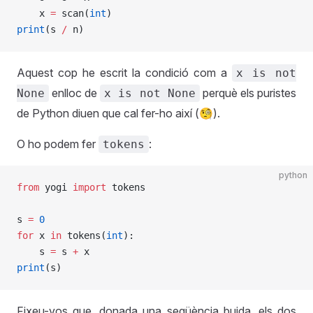
    x 
=
 scan(
int
)
print
(s 
/
 n)
Aquest cop he escrit la condició com a
x is not
enlloc de
perquè els puristes
None
x is not None
de Python diuen que cal fer-ho així (🧐).
O ho podem fer
:
tokens
python
from
 yogi 
import
 tokens
s 
=
 0
for
 x 
in
 tokens(
int
):
    s 
=
 s 
+
 x
print
(s)
Fixeu-vos que, donada una seqüència buida, els dos