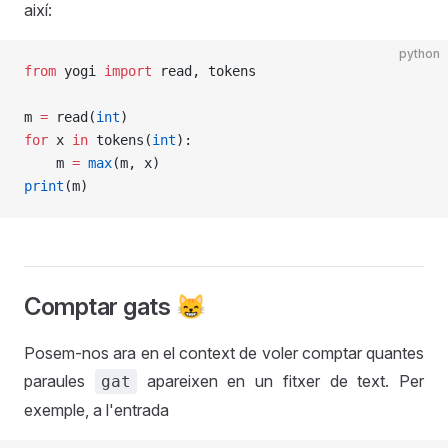
així:
python
from
 yogi 
import
 read, tokens
m 
=
 read(
int
)
for
 x 
in
 tokens(
int
):
    m 
=
 max
(m, x)
print
(m)
Comptar gats 😸
Posem-nos ara en el context de voler comptar quantes
paraules
apareixen en un fitxer de text. Per
gat
exemple, a l'entrada