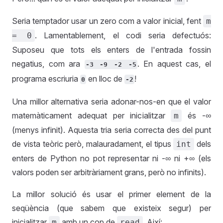
Seria temptador usar un zero com a valor inicial, fent
m
. Lamentablement, el codi seria defectuós:
= 0
Suposeu que tots els enters de l'entrada fossin
negatius, com ara
. En aquest cas, el
-3 -9 -2 -5
programa escriuria
en lloc de
!
0
-2
Una millor alternativa seria adonar-nos-en que el valor
matemàticament adequat per inicialitzar
és -∞
m
(menys infinit). Aquesta tria seria correcta des del punt
de vista teòric però, malauradament, el tipus
dels
int
enters de Python no pot representar ni -∞ ni +∞ (els
valors poden ser arbitràriament grans, però no infinits).
La millor solució és usar el primer element de la
seqüència (que sabem que existeix segur) per
inicialitzar
amb un cop de
. Així:
m
read