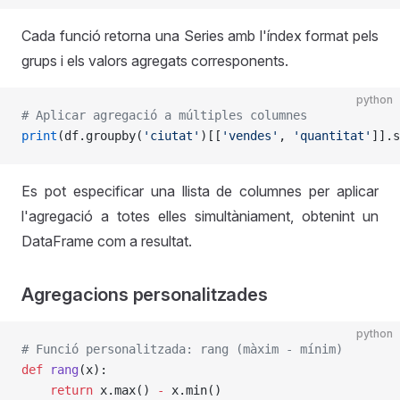
Cada funció retorna una Series amb l'índex format pels
grups i els valors agregats corresponents.
python
# Aplicar agregació a múltiples columnes
print
(df.groupby(
'ciutat'
)[[
'vendes'
, 
'quantitat'
]].s
Es pot especificar una llista de columnes per aplicar
l'agregació a totes elles simultàniament, obtenint un
DataFrame com a resultat.
Agregacions personalitzades
python
# Funció personalitzada: rang (màxim - mínim)
def
 rang
(x):
    return
 x.max() 
-
 x.min()