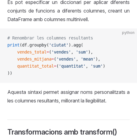
Es pot especificar un diccionari per aplicar diferents
conjunts de funcions a diferents columnes, creant un
DataFrame amb columnes multinivell.
python
# Renombrar les columnes resultants
print
(df.groupby(
'ciutat'
).agg(
    vendes_total
=
(
'vendes'
, 
'sum'
),
    vendes_mitjana
=
(
'vendes'
, 
'mean'
),
    quantitat_total
=
(
'quantitat'
, 
'sum'
)
))
Aquesta sintaxi permet assignar noms personalitzats a
les columnes resultants, millorant la llegibilitat.
Transformacions amb transform()