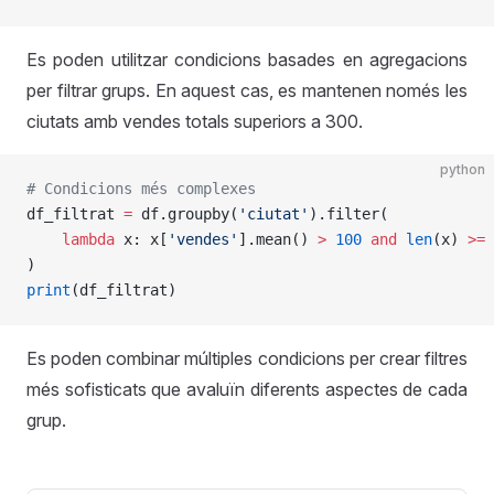
Es poden utilitzar condicions basades en agregacions
per filtrar grups. En aquest cas, es mantenen només les
ciutats amb vendes totals superiors a 300.
python
# Condicions més complexes
df_filtrat 
=
 df.groupby(
'ciutat'
).filter(
    lambda
 x: x[
'vendes'
].mean() 
>
 100
 and
 len
(x) 
>=
 
)
print
(df_filtrat)
Es poden combinar múltiples condicions per crear filtres
més sofisticats que avaluïn diferents aspectes de cada
grup.