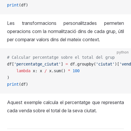
print
(df)
Les transformacions personalitzades permeten
operacions com la normalització dins de cada grup, útil
per comparar valors dins del mateix context.
python
# Calcular percentatge sobre el total del grup
df[
'percentatge_ciutat'
] 
=
 df.groupby(
'ciutat'
)[
'vend
    lambda
 x: x 
/
 x.sum() 
*
 100
)
print
(df)
Aquest exemple calcula el percentatge que representa
cada venda sobre el total de la seva ciutat.