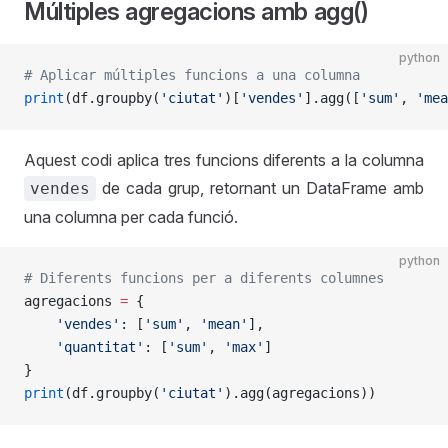
Múltiples agregacions amb agg()
python
# Aplicar múltiples funcions a una columna
print
(df.groupby(
'ciutat'
)[
'vendes'
].agg([
'sum'
, 
'mea
Aquest codi aplica tres funcions diferents a la columna
de cada grup, retornant un DataFrame amb
vendes
una columna per cada funció.
python
# Diferents funcions per a diferents columnes
agregacions 
=
 {
    'vendes'
: [
'sum'
, 
'mean'
],
    'quantitat'
: [
'sum'
, 
'max'
]
}
print
(df.groupby(
'ciutat'
).agg(agregacions))