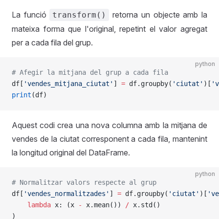
La funció
retorna un objecte amb la
transform()
mateixa forma que l'original, repetint el valor agregat
per a cada fila del grup.
python
# Afegir la mitjana del grup a cada fila
df[
'vendes_mitjana_ciutat'
] 
=
 df.groupby(
'ciutat'
)[
'v
print
(df)
Aquest codi crea una nova columna amb la mitjana de
vendes de la ciutat corresponent a cada fila, mantenint
la longitud original del DataFrame.
python
# Normalitzar valors respecte al grup
df[
'vendes_normalitzades'
] 
=
 df.groupby(
'ciutat'
)[
've
    lambda
 x: (x 
-
 x.mean()) 
/
 x.std()
)