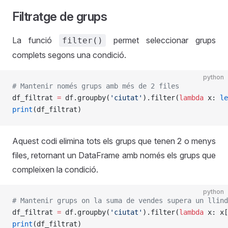
Filtratge de grups
La funció
permet seleccionar grups
filter()
complets segons una condició.
python
# Mantenir només grups amb més de 2 files
df_filtrat 
=
 df.groupby(
'ciutat'
).filter(
lambda
 x: 
le
print
(df_filtrat)
Aquest codi elimina tots els grups que tenen 2 o menys
files, retornant un DataFrame amb només els grups que
compleixen la condició.
python
# Mantenir grups on la suma de vendes supera un llind
df_filtrat 
=
 df.groupby(
'ciutat'
).filter(
lambda
 x: x[
print
(df_filtrat)