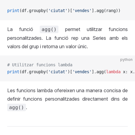
print
(df.groupby(
'ciutat'
)[
'vendes'
].agg(rang))
La funció
permet utilitzar funcions
agg()
personalitzades. La funció rep una Series amb els
valors del grup i retorna un valor únic.
python
# Utilitzar funcions lambda
print
(df.groupby(
'ciutat'
)[
'vendes'
].agg(
lambda
 x: x.
Les funcions lambda ofereixen una manera concisa de
definir funcions personalitzades directament dins de
.
agg()