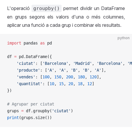
L'operació
permet dividir un DataFrame
groupby()
en grups segons els valors d'una o més columnes,
aplicar una funció a cada grup i combinar els resultats.
python
import
 pandas 
as
 pd
df 
=
 pd.DataFrame({
    'ciutat'
: [
'Barcelona'
, 
'Madrid'
, 
'Barcelona'
, 
'M
    'producte'
: [
'A'
, 
'A'
, 
'B'
, 
'B'
, 
'A'
],
    'vendes'
: [
100
, 
150
, 
200
, 
180
, 
120
],
    'quantitat'
: [
10
, 
15
, 
20
, 
18
, 
12
]
})
# Agrupar per ciutat
grups 
=
 df.groupby(
'ciutat'
)
print
(grups.size())