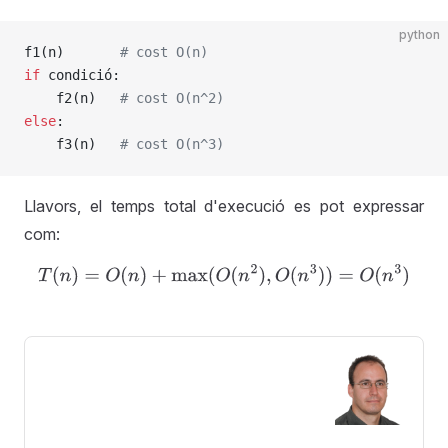
python
f1(n)       
# cost O(n)
if
 condició:
    f2(n)   
# cost O(n^2)
else
:
    f3(n)   
# cost O(n^3)
Llavors, el temps total d'execució es pot expressar
com:
T
(
n
)
=
O
(
n
)
+
max
(
O
(
n
2
)
,
O
(
n
3
)
)
=
O
(
n
3
)