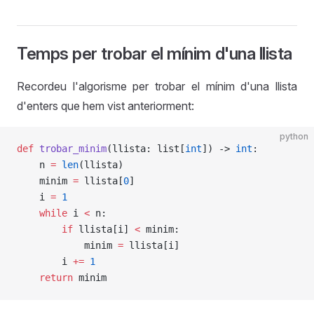
Temps per trobar el mínim d'una llista
Recordeu l'algorisme per trobar el mínim d'una llista
d'enters que hem vist anteriorment:
python
def
 trobar_minim
(llista: list[
int
]) -> 
int
:
    n 
=
 len
(llista)
    minim 
=
 llista[
0
]
    i 
=
 1
    while
 i 
<
 n:
        if
 llista[i] 
<
 minim:
            minim 
=
 llista[i]
        i 
+=
 1
    return
 minim