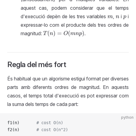
aquest cas, podem considerar que el temps
d'execució depèn de les tres variables
,
i
i
m
n
p
expressar-lo com el producte dels tres ordres de
magnitud:
.
T
(
n
)
=
O
(
m
n
p
)
Regla del més fort
És habitual que un algorisme estigui format per diverses
parts amb diferents ordres de magnitud. En aquests
casos, el temps total d'execució es pot expressar com
la suma dels temps de cada part:
python
f1(n)       
# cost O(n)
f2(n)       
# cost O(n^2)