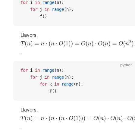
for
 i 
in
 range
(n):
    for
 j 
in
 range
(n):
        f()
Llavors,
T
(
n
)
=
n
·
(
n
·
O
(
1
)
)
=
O
(
n
)
·
O
(
n
)
=
O
(
n
2
)
.
python
for
 i 
in
 range
(n):
    for
 j 
in
 range
(n):
        for
 k 
in
 range
(n):
            f()
Llavors,
T
(
n
)
=
n
·
(
n
·
(
n
·
O
(
1
)
)
)
=
O
(
n
)
·
O
(
n
)
·
O
(
n
)
=
O
(
n
3
)
.