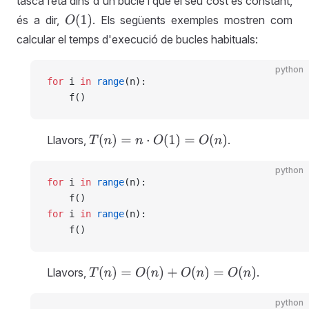
tasca feta dins d'un bucle i que el seu cost és constant,
és a dir,
. Els següents exemples mostren com
O
(
1
)
calcular el temps d'execució de bucles habituals:
python
for
 i 
in
 range
(n):
    f()
Llavors,
.
T
(
n
)
=
n
·
O
(
1
)
=
O
(
n
)
python
for
 i 
in
 range
(n):
    f()
for
 i 
in
 range
(n):
    f()
Llavors,
.
T
(
n
)
=
O
(
n
)
+
O
(
n
)
=
O
(
n
)
python