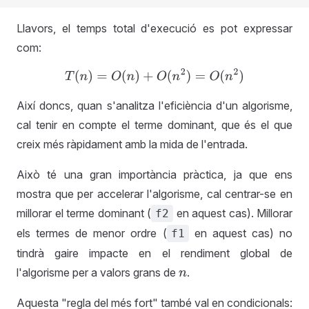
Llavors, el temps total d'execució es pot expressar
com:
T
(
n
)
=
O
(
n
)
+
O
(
n
2
)
=
O
(
n
2
)
Així doncs, quan s'analitza l'eficiència d'un algorisme,
cal tenir en compte el terme dominant, que és el que
creix més ràpidament amb la mida de l'entrada.
Això té una gran importància pràctica, ja que ens
mostra que per accelerar l'algorisme, cal centrar-se en
millorar el terme dominant (
en aquest cas). Millorar
f2
els termes de menor ordre (
en aquest cas) no
f1
tindrà gaire impacte en el rendiment global de
l'algorisme per a valors grans de
.
n
Aquesta "regla del més fort" també val en condicionals: