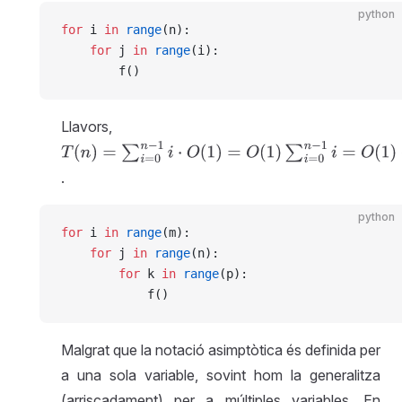
python
for
 i 
in
 range
(n):
    for
 j 
in
 range
(i):
        f()
Llavors,
T
(
n
)
=
∑
i
=
0
n
−
1
i
⋅
O
(
1
)
=
O
(
1
)
∑
i
=
0
n
−
1
i
=
O
(
1
)
⋅
(
n
−
1
)
n
2
=
O
.
python
for
 i 
in
 range
(m):
    for
 j 
in
 range
(n):
        for
 k 
in
 range
(p):
            f()
Malgrat que la notació asimptòtica és definida per
a una sola variable, sovint hom la generalitza
(arriscadament) per a múltiples variables. En