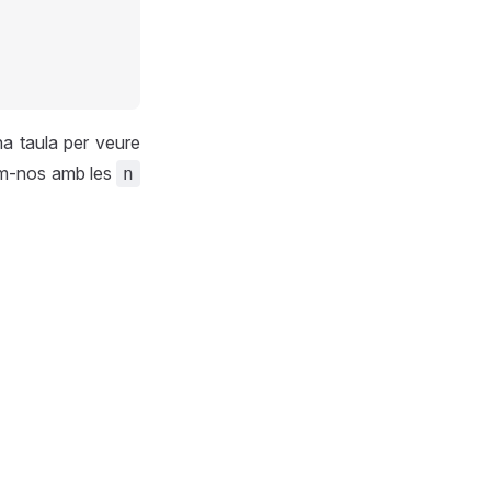
na taula per veure
m-nos amb les
n