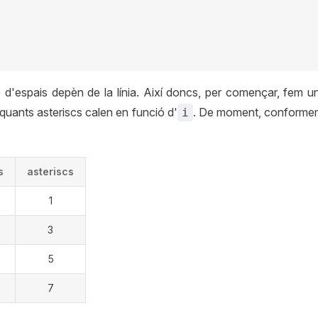
 d'espais depèn de la línia. Així doncs, per començar, fem u
 quants asteriscs calen en funció d'
. De moment, conforme
i
s
asteriscs
1
3
5
7