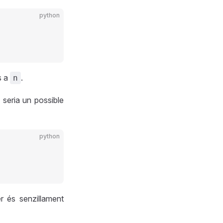
python
s a
.
n
 seria un possible
python
r és senzillament