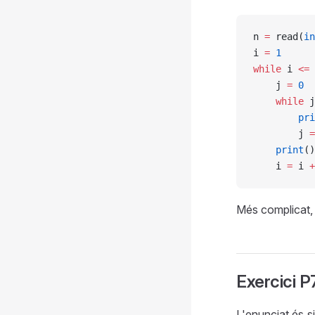
n 
=
 read(
in
i 
=
 1
while
 i 
<=
 
    j 
=
 0
    while
 j
        pri
        j 
=
    print
()
    i 
=
 i 
+
Més complicat, 
Exercici 
L'enunciat és s