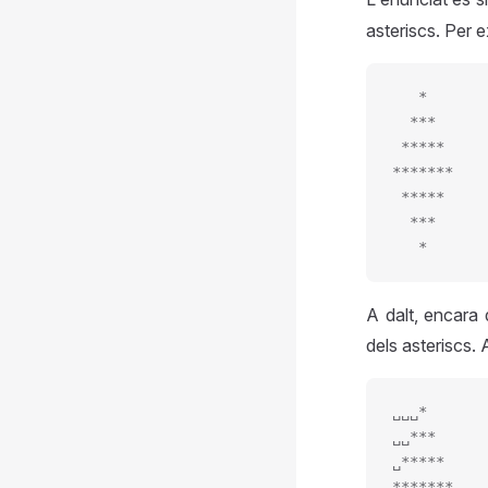
asteriscs. Per e
   *
  ***
 *****
*******
 *****
  ***
   *
A dalt, encara 
dels asteriscs. 
␣␣␣*
␣␣***
␣*****
*******