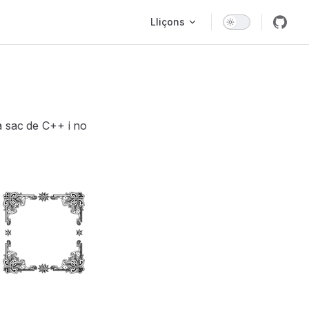
Main Navigation
Lliçons
a sac de C++ i no