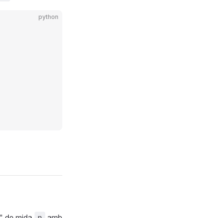
python
e" de mida
amb
n