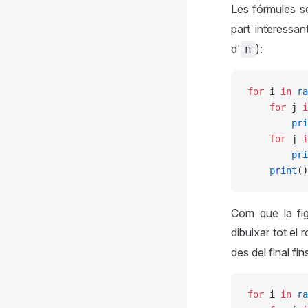
Les fórmules s
part interessa
d'
):
n
for
 i 
in
 ra
    for
 j 
i
        pri
    for
 j 
i
        pri
    print
()
Com que la fig
dibuixar tot el
des del final fi
for
 i 
in
 ra