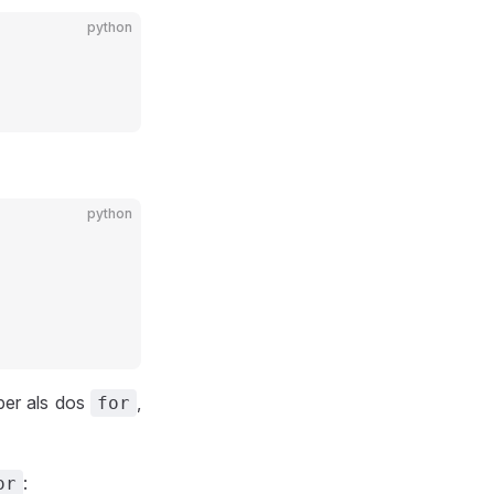
python
python
 per als dos
,
for
:
or