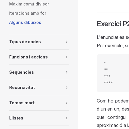
Màxim comú divisor
Iteracions amb for
Exercici P
Alguns dibuixos
L'enunciat és 
Tipus de dades
Per exemple, si 
Funcions i accions
*
**
Seqüències
***
****
Recursivitat
Com ho podem r
Temps mort
d'un en un, des
que contingui
Llistes
aproximació a l