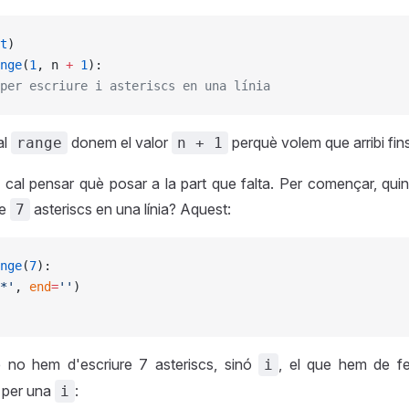
t
)
nge
(
1
, n 
+
 1
):
per escriure i asteriscs en una línia
al
donem el valor
perquè volem que arribi fin
range
n + 1
cal pensar què posar a la part que falta. Per començar, quin
re
asteriscs en una línia? Aquest:
7
nge
(
7
):
*'
, 
end
=
''
)
 no hem d'escriure 7 asteriscs, sinó
, el que hem de fe
i
7 per una
:
i