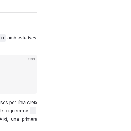
amb asteriscs.
n
text
s per línia creix
le, diguem-ne
,
i
ixí, una primera