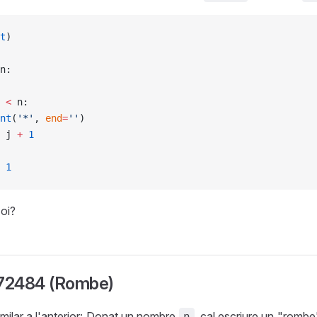
t
)
n:
 
<
 n:
nt
(
'*'
, 
end
=
''
)
 j 
+
 1
 1
oi?
P72484 (Rombe)
imilar a l'anterior: Donat un nombre
, cal escriure un "romb
n