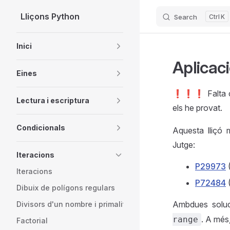
Lliçons Python
Search
K
Skip to content
Sidebar Navigation
Inici
Aplicaci
Eines
❗️❗️❗️ Falta c
Lectura i escriptura
els he provat.
Condicionals
Aquesta lliçó 
Jutge:
Iteracions
P29973
(
Iteracions
P72484
Dibuix de polígons regulars
Ambdues soluci
Divisors d'un nombre i primalitat
. A més
range
Factorial