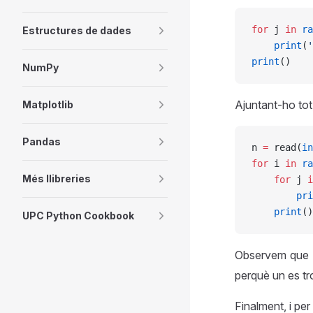
for
 j 
in
 ra
Estructures de dades
    print
(
'
print
()
NumPy
Ajuntant-ho tot
Matplotlib
Pandas
n 
=
 read(
in
for
 i 
in
 ra
Més llibreries
    for
 j 
i
        pri
    print
()
UPC Python Cookbook
Observem que h
perquè un es tro
Finalment, i per