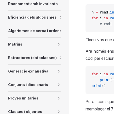
Raonament amb invariants
n 
=
 read(
in
Eficiència dels algorismes
for
 i 
in
 ra
    # codi 
Algorismes de cerca i ordenació
Fixeu-vos que 
Matrius
Ara només ens 
Estructures (dataclasses)
codi per escriu
Generació exhaustiva
for
 j 
in
 ra
    print
(
'
Conjunts i diccionaris
print
()
Proves unitàries
Però, com que
reemplaçar el 
Classes i objectes