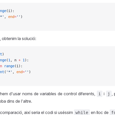
nge
(i):
*'
, 
end
=
''
)
, obtenim la solució:
t
)
nge
(
1
, n 
+
 1
):
n
 range
(i):
nt
(
'*'
, 
end
=
''
)
em d'usar noms de variables de control diferents,
i
,
i
j
ba dins de l'altre.
 comparació, així seria el codi si uséssim
en lloc de
while
f