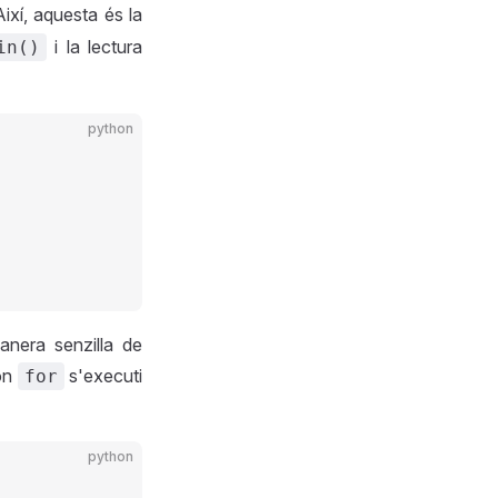
Així, aquesta és la
i la lectura
in()
python
anera senzilla de
gon
s'executi
for
python