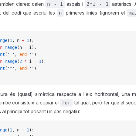
emblen clares: calen
espais i
asteriscs. 
n - i
2*i - 1
nt del codi que escriu les
primeres línies (ignorem el
n
ma
nge
(
1
, n 
+
 1
):
n
 range
(n 
-
 i):
nt
(
' '
, 
end
=
''
)
n
 range
(
2
 *
 i 
-
 1
):
nt
(
'*'
, 
end
=
''
)
ura és (quasi) simètrica respecte a l'eix horitzontal, una m
 rombe consisteix a copiar el
tal qual, però fer que el se
for
ns al principi tot posant un pas negatiu:
nge
(
1
, n 
+
 1
):