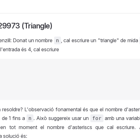
29973 (Triangle)
senzill: Donat un nombre
, cal escriure un "triangle" de mida
n
l'entrada és 4, cal escriure
esoldre? L'observació fonamental és que el nombre d'asterisc
 de 1 fins a
. Això suggereix usar un
amb una variab
n
for
 en tot moment el nombre d'asteriscs que cal escriure. A
a solució és: