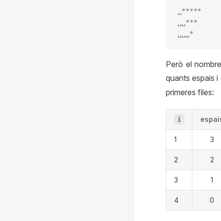
␣*****
␣␣***
␣␣␣*
Però el nombre
quants espais i
primeres files:
espai
i
1
3
2
2
3
1
4
0