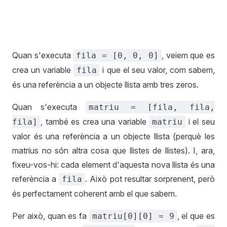
Quan s'executa
, veiem que es
fila = [0, 0, 0]
crea un variable
i que el seu valor, com sabem,
fila
és una referència a un objecte llista amb tres zeros.
Quan s'executa
matriu = [fila, fila,
, també es crea una variable
i el seu
fila]
matriu
valor és una referència a un objecte llista (perquè les
matrius no són altra cosa que llistes de llistes). I, ara,
fixeu-vos-hi: cada element d'aquesta nova llista és una
referència a
. Això pot resultar sorprenent, però
fila
és perfectament coherent amb el que sabem.
Per això, quan es fa
, el que es
matriu[0][0] = 9