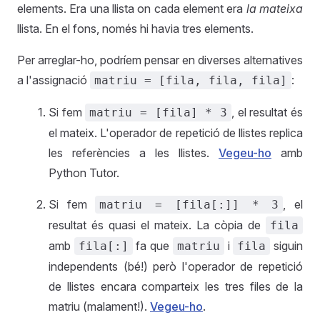
elements. Era una llista on cada element era
la mateixa
llista. En el fons, només hi havia tres elements.
Per arreglar-ho, podríem pensar en diverses alternatives
a l'assignació
:
matriu = [fila, fila, fila]
Si fem
, el resultat és
matriu = [fila] * 3
el mateix. L'operador de repetició de llistes replica
les referències a les llistes.
Vegeu-ho
amb
Python Tutor.
Si fem
, el
matriu = [fila[:]] * 3
resultat és quasi el mateix. La còpia de
fila
amb
fa que
i
siguin
fila[:]
matriu
fila
independents (bé!) però l'operador de repetició
de llistes encara comparteix les tres files de la
matriu (malament!).
Vegeu-ho
.