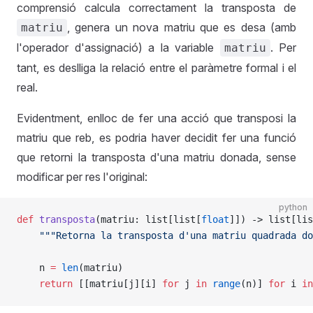
comprensió calcula correctament la transposta de
, genera un nova matriu que es desa (amb
matriu
l'operador d'assignació) a la variable
. Per
matriu
tant, es deslliga la relació entre el paràmetre formal i el
real.
Evidentment, enlloc de fer una acció que transposi la
matriu que reb, es podria haver decidit fer una funció
que retorni la transposta d'una matriu donada, sense
modificar per res l'original:
python
def
 transposta
(matriu: list[list[
float
]]) -> list[lis
    """Retorna la transposta d'una matriu quadrada do
    n 
=
 len
(matriu)
    return
 [[matriu[j][i] 
for
 j 
in
 range
(n)] 
for
 i 
in