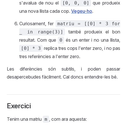
s'avalua de nou el
que produeix
[0, 0, 0]
una nova llista cada cop.
Vegeu-ho
.
Curiosament, fer
matriu = [[0] * 3 for
també produeix el bon
_ in range(3)]
resultat. Com que
és un enter i no una llista,
0
replica tres cops l'enter zero, i no pas
[0] * 3
tres referències a l'enter zero.
Les diferències són subtils, i poden passar
desapercebudes fàcilment. Cal doncs entendre-les bé.
Exercici
Tenim una matriu
, com ara aquesta:
m