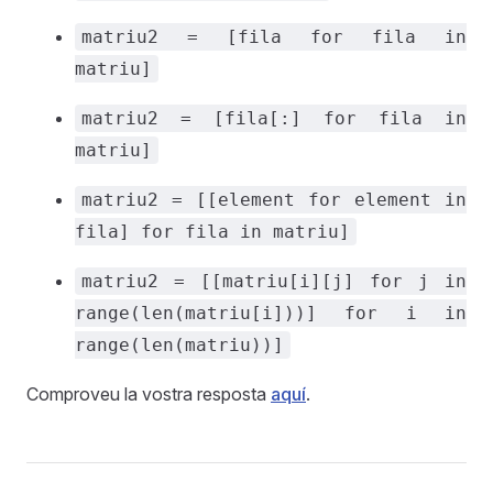
matriu2 = [fila for fila in
matriu]
matriu2 = [fila[:] for fila in
matriu]
matriu2 = [[element for element in
fila] for fila in matriu]
matriu2 = [[matriu[i][j] for j in
range(len(matriu[i]))] for i in
range(len(matriu))]
Comproveu la vostra resposta
aquí
.