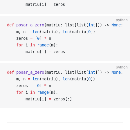
        matriu[i] 
=
 zeros
python
def
 posar_a_zero
(matriu: list[list[
int
]]) -> 
None
:
    m, n 
=
 len
(matriu), 
len
(matriu[
0
])
    zeros 
=
 [
0
] 
*
 n
    for
 i 
in
 range
(m):
        matriu[i] 
=
 zeros
python
def
 posar_a_zero
(matriu: list[list[
int
]]) -> 
None
:
    m, n 
=
 len
(matriu), 
len
(matriu[
0
])
    zeros 
=
 [
0
] 
*
 n
    for
 i 
in
 range
(m):
        matriu[i] 
=
 zeros[:]