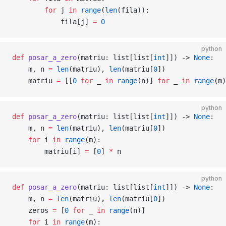
        for
 j 
in
 range
(
len
(fila)):
            fila[j] 
=
 0
python
def
 posar_a_zero
(matriu: list[list[
int
]]) -> 
None
:
    m, n 
=
 len
(matriu), 
len
(matriu[
0
])
    matriu 
=
 [[
0
 for
 _ 
in
 range
(n)] 
for
 _ 
in
 range
(m)
python
def
 posar_a_zero
(matriu: list[list[
int
]]) -> 
None
:
    m, n 
=
 len
(matriu), 
len
(matriu[
0
])
    for
 i 
in
 range
(m):
        matriu[i] 
=
 [
0
] 
*
 n
python
def
 posar_a_zero
(matriu: list[list[
int
]]) -> 
None
:
    m, n 
=
 len
(matriu), 
len
(matriu[
0
])
    zeros 
=
 [
0
 for
 _ 
in
 range
(n)]
    for
 i 
in
 range
(m):