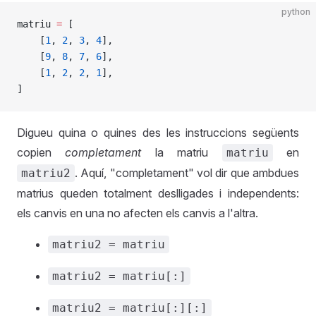
python
matriu 
=
 [
    [
1
, 
2
, 
3
, 
4
],
    [
9
, 
8
, 
7
, 
6
],
    [
1
, 
2
, 
2
, 
1
],
]
Digueu quina o quines des les instruccions següents
copien
completament
la matriu
en
matriu
. Aquí, "completament" vol dir que ambdues
matriu2
matrius queden totalment deslligades i independents:
els canvis en una no afecten els canvis a l'altra.
matriu2 = matriu
matriu2 = matriu[:]
matriu2 = matriu[:][:]