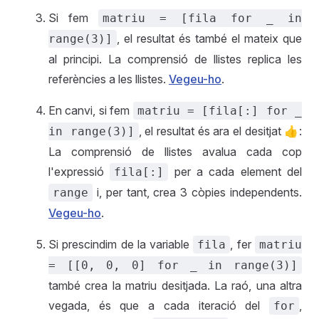
Si fem
matriu = [fila for _ in
, el resultat és també el mateix que
range(3)]
al principi. La comprensió de llistes replica les
referències a les llistes.
Vegeu-ho
.
En canvi, si fem
matriu = [fila[:] for _
, el resultat és ara el desitjat 👍:
in range(3)]
La comprensió de llistes avalua cada cop
l'expressió
per a cada element del
fila[:]
i, per tant, crea 3 còpies independents.
range
Vegeu-ho
.
Si prescindim de la variable
, fer
fila
matriu
= [[0, 0, 0] for _ in range(3)]
també crea la matriu desitjada. La raó, una altra
vegada, és que a cada iteració del
,
for