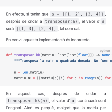
En efecte, si tenim que
,
a = [[1, 2], [3, 4]]
després de cridar a
, el valor d'
transposar(a)
a
serà
, tal com cal.
[[1, 3], [2, 4]]
En canvi, aquesta implementació és incorrecta:
python
def
 transposar_kk
(matriu: list[list[
float
]]) -> 
None
:
    """Transposa la matriu quadrada donada. No funcio
    n 
=
 len
(matriu)
    matriu ❌ 
=
 [[matriu[j][i] 
for
 j 
in
 range
(n)] 
for
En aquest cas, després de cridar a
, el valor d'
continuarà sent
transposar_kk(a)
a
l'original. Això és perquè, malgrat que la matriu per