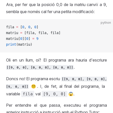
Ara, per fer que la posició 0,0 de la matriu canviï a 9,
sembla que només cal fer una petita modificació:
python
fila 
=
 [
0
, 
0
, 
0
]
matriu 
=
 [fila, fila, fila]
matriu[
0
][
0
] 
=
 9
print
(matriu)
Oli en un llum, oi? El programa ara hauria d'escriure
.
[[9, 0, 0], [0, 0, 0], [0, 0, 0]]
Doncs no! El programa escriu
[[9, 0, 0], [9, 0, 0],
😵‍💫. I, de fet, al final del programa, la
[9, 0, 0]]
variable
val
😱.
fila
[9, 0, 0]
Per entendre el que passa, executeu el programa
anterior instrucció a instrucció amb el Python Tutor: