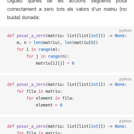
Digueu quines de les accions següents posa
correctament a zero tots els valors d'un matriu (no
buida) donada:
python
def
 posar_a_zero
(matriu: list[list[
int
]]) -> 
None
:
    m, n 
=
 len
(matriu), 
len
(matriu[
0
])
    for
 i 
in
 range
(m):
        for
 j 
in
 range
(n):
            matriu[i][j] 
=
 0
python
def
 posar_a_zero
(matriu: list[list[
int
]]) -> 
None
:
    for
 fila 
in
 matriu:
        for
 element 
in
 fila:
            element 
=
 0
python
def
 posar_a_zero
(matriu: list[list[
int
]]) -> 
None
:
    for
 fila 
in
 matriu: