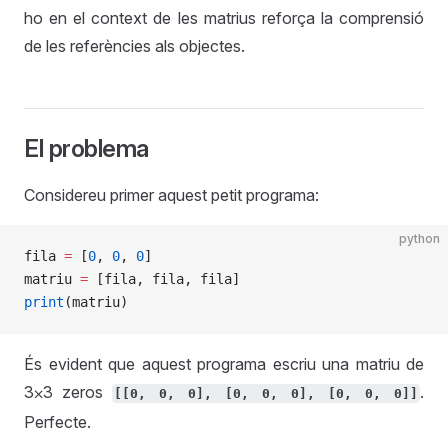
ho en el context de les matrius reforça la comprensió
de les referències als objectes.
El problema
Considereu primer aquest petit programa:
python
fila 
=
 [
0
, 
0
, 
0
]
matriu 
=
 [fila, fila, fila]
print
(matriu)
És evident que aquest programa escriu una matriu de
3⨉3 zeros
.
[[0, 0, 0], [0, 0, 0], [0, 0, 0]]
Perfecte.