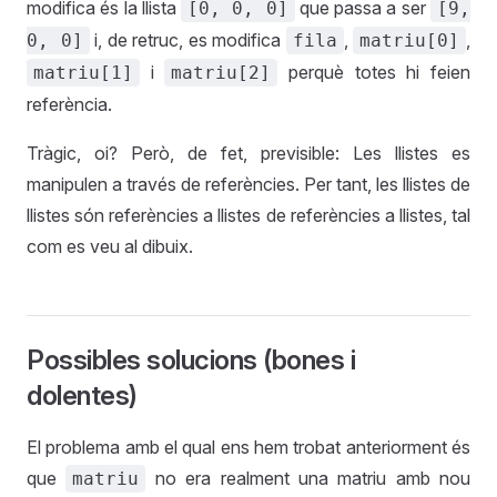
modifica és la llista
que passa a ser
[0, 0, 0]
[9,
i, de retruc, es modifica
,
,
0, 0]
fila
matriu[0]
i
perquè totes hi feien
matriu[1]
matriu[2]
referència.
Tràgic, oi? Però, de fet, previsible: Les llistes es
manipulen a través de referències. Per tant, les llistes de
llistes són referències a llistes de referències a llistes, tal
com es veu al dibuix.
Possibles solucions (bones i
dolentes)
El problema amb el qual ens hem trobat anteriorment és
que
no era realment una matriu amb nou
matriu