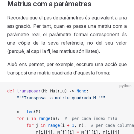
Matrius com a paràmetres
Recordeu que el pas de paràmetres és equivalent a una
assignació. Per tant, quan es passa una matriu com a
paràmetre real, el paràmetre formal corresponent és
una còpia de la seva referència, no del seu valor
(perquè, al cap i la fi, les matrius són llistes).
Això ens permet, per exemple, escriure una acció que
transposi una matriu quadrada d'aquesta forma:
python
def
 transposar
(M: Matriu) -> 
None
:
    """Transposa la matriu quadrada M."""
    n 
=
 len
(M)
    for
 i 
in
 range
(n):  
#  per cada índex fila
        for
 j 
in
 range
(i 
+
 1
, n):  
# per cada columna
            M[i][j], M[j][i] 
=
 M[j][i], M[i][j]