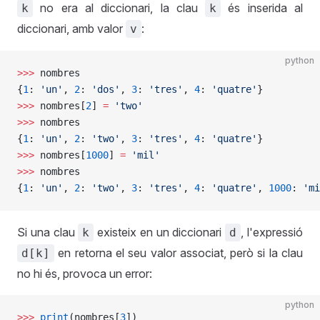
no era al diccionari, la clau
és inserida al
k
k
diccionari, amb valor
:
v
python
>>>
 nombres
{
1
: 
'un'
, 
2
: 
'dos'
, 
3
: 
'tres'
, 
4
: 
'quatre'
}
>>>
 nombres[
2
] 
=
 'two'
>>>
 nombres
{
1
: 
'un'
, 
2
: 
'two'
, 
3
: 
'tres'
, 
4
: 
'quatre'
}
>>>
 nombres[
1000
] 
=
 'mil'
>>>
 nombres
{
1
: 
'un'
, 
2
: 
'two'
, 
3
: 
'tres'
, 
4
: 
'quatre'
, 
1000
: 
'mi
Si una clau
existeix en un diccionari
, l'expressió
k
d
en retorna el seu valor associat, però si la clau
d[k]
no hi és, provoca un error:
python
>>>
 print
(nombres[
3
])