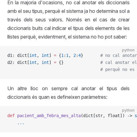
En la majoria d'ocasions, no cal anotar els diccionaris
amb el seu tipus, perquè el sistema ja ho determina sol a
través dels seus valors. Només en el cas de crear
diccionaris buits cal indicar el tipus dels elements de les
llistes perquè, evidentment, el sistema no ho pot saber:
python
d1: dict[
int
, 
int
] 
=
 {
1
:
1
, 
2
:
4
}       
# no cal anotar
d2: dict[
int
, 
int
] 
=
 {}               
# cal anotar el
                                      # perquè no es 
Un altre lloc on sempre cal anotar el tipus dels
diccionaris és quan es defineixen paràmetres:
python
def
 pacient_amb_febra_mes_alta
(dict[str, float]) -> 
s
    ...