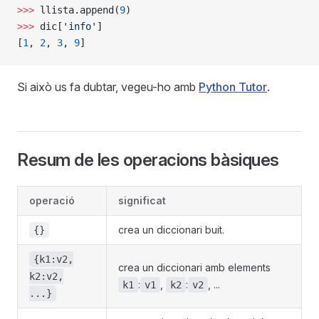
>>>
 llista.append(
9
)
>>>
 dic[
'info'
]
[
1
, 
2
, 
3
, 
9
]
Si això us fa dubtar, vegeu-ho amb
Python Tutor
.
Resum de les operacions bàsiques
operació
significat
crea un diccionari buit.
{}
{k1:v2,
crea un diccionari amb elements
k2:v2,
:
,
:
, ...
k1
v1
k2
v2
...}