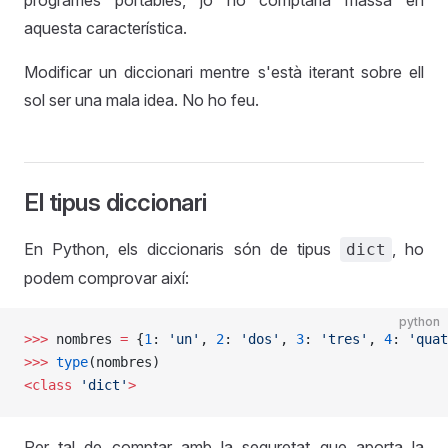
programes portables, jo no comptaria massa en
aquesta característica.
Modificar un diccionari mentre s'està iterant sobre ell
sol ser una mala idea. No ho feu.
El tipus diccionari
En Python, els diccionaris són de tipus
, ho
dict
podem comprovar així:
python
>>>
 nombres 
=
 {
1
: 
'un'
, 
2
: 
'dos'
, 
3
: 
'tres'
, 
4
: 
'quat
>>>
 type
(nombres)
<class
 'dict'
>
Per tal de comptar amb la seguretat que aporta la