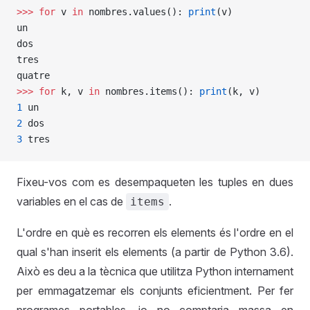
>>>
 for
 v 
in
 nombres.values(): 
print
(v)
un
dos
tres
quatre
>>>
 for
 k, v 
in
 nombres.items(): 
print
(k, v)
1
 un
2
 dos
3
 tres
Fixeu-vos com es desempaqueten les tuples en dues
variables en el cas de
.
items
L'ordre en què es recorren els elements és l'ordre en el
qual s'han inserit els elements (a partir de Python 3.6).
Això es deu a la tècnica que utilitza Python internament
per emmagatzemar els conjunts eficientment. Per fer