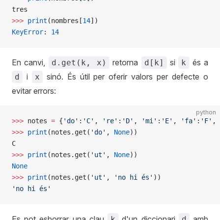
tres
>>>
 print
(nombres[
14
])
KeyError
: 
14
En canvi,
retorna
si
és a
d.get(k, x)
d[k]
k
i
sinó. És útil per oferir valors per defecte o
d
x
evitar errors:
python
>>>
 notes 
=
 {
'do'
:
'C'
, 
're'
:
'D'
, 
'mi'
:
'E'
, 
'fa'
:
'F'
, 
>>>
 print
(notes.get(
'do'
, 
None
))
C
>>>
 print
(notes.get(
'ut'
, 
None
))
None
>>>
 print
(notes.get(
'ut'
, 
'no hi és'
))
'no hi és'
Es pot esborrar una clau
d'un diccionari
amb
k
d