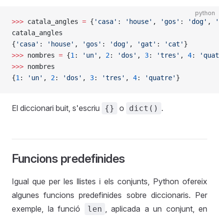
python
>>>
 catala_angles 
=
 {
'casa'
: 
'house'
, 
'gos'
: 
'dog'
, 
'
catala_angles
{
'casa'
: 
'house'
, 
'gos'
: 
'dog'
, 
'gat'
: 
'cat'
}
>>>
 nombres 
=
 {
1
: 
'un'
, 
2
: 
'dos'
, 
3
: 
'tres'
, 
4
: 
'quat
>>>
 nombres
{
1
: 
'un'
, 
2
: 
'dos'
, 
3
: 
'tres'
, 
4
: 
'quatre'
}
El diccionari buit, s'escriu
o
.
{}
dict()
Funcions predefinides
Igual que per les llistes i els conjunts, Python ofereix
algunes funcions predefinides sobre diccionaris. Per
exemple, la funció
, aplicada a un conjunt, en
len