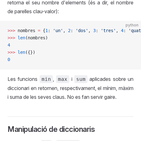
retorna el seu nombre d'elements (és a dir, el nombre
de parelles clau-valor):
python
>>>
 nombres 
=
 {
1
: 
'un'
, 
2
: 
'dos'
, 
3
: 
'tres'
, 
4
: 
'quat
>>>
 len
(nombres)
4
>>>
 len
({})
0
Les funcions
,
i
aplicades sobre un
min
max
sum
diccionari en retornen, respectivament, el mínim, màxim
i suma de les seves claus. No es fan servir gaire.
Manipulació de diccionaris