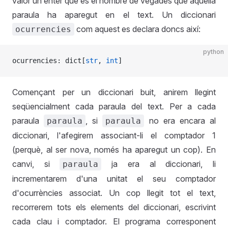
valor un enter que és el nombre de vegades que aquella
paraula ha aparegut en el text. Un diccionari
com aquest es declara doncs així:
ocurrencies
python
ocurrencies: dict[
str
, 
int
]
Començant per un diccionari buit, anirem llegint
seqüencialment cada paraula del text. Per a cada
paraula
, si
no era encara al
paraula
paraula
diccionari, l'afegirem associant-li el comptador 1
(perquè, al ser nova, només ha aparegut un cop). En
canvi, si
ja era al diccionari, li
paraula
incrementarem d'una unitat el seu comptador
d'ocurrències associat. Un cop llegit tot el text,
recorrerem tots els elements del diccionari, escrivint
cada clau i comptador. El programa corresponent