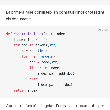
La primera fase consisteix en construir l'índex tot llegint
els documents:
python
def
 construir_index
() -> Index:
    index: Index 
=
 {}
    for
 doc 
in
 tokens(
str
):
        n 
=
 read(
int
)
        for
 _ 
in
 range
(n):
            par 
=
 read(
str
)
            if
 par 
in
 index:
                index[par].add(doc)
            else
:
                index[par] 
=
 {doc}
    return
 index
Aquesta funció llegeix l'entrada document per