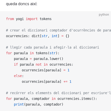
queda doncs així:
python
from
 yogi 
import
 tokens
# crear el diccionari comptador d'ocurrències de para
ocurrencies: dict[
str
, 
int
] 
=
 {}
# llegir cada paraula i afegir-la al diccionari
for
 paraula 
in
 tokens(
str
):
    paraula 
=
 paraula.lower()
    if
 paraula 
not
 in
 ocurrencies:
        ocurrencies[paraula] 
=
 1
    else
:
        ocurrencies[paraula] 
+=
 1
# recórrer els elements del diccionari per escriure'l
for
 paraula, comptador 
in
 ocurrencies.items():
    print
(paraula, comptador)