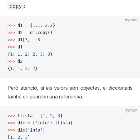
:
copy
python
>>>
 d1 
=
 {
1
:
1
, 
2
:
2
}
>>>
 d2 
=
 d1.copy()
>>>
 d1[
3
] 
=
 3
>>>
 d1
{
1
: 
1
, 
2
: 
2
, 
3
: 
3
}
>>>
 d2
{
1
: 
1
, 
2
: 
2
}
Però atenció, si els valors són objectes, el diccionaris
també en guarden una referència:
python
>>>
 llista 
=
 [
1
, 
2
, 
3
]
>>>
 dic 
=
 {
'info'
: llista}
>>>
 dic[
'info'
]
[
1
, 
2
, 
3
]