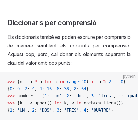
Diccionaris per comprensió
Els diccionaris també es poden escriure per comprensió
de manera semblant als conjunts per comprensió.
Aquest cop, però, cal donar els elements separant la
clau del valor amb dos punts:
python
>>>
 {n : n 
*
 n 
for
 n 
in
 range
(
10
) 
if
 n 
%
 2
 ==
 0
}
{
0
: 
0
, 
2
: 
4
, 
4
: 
16
, 
6
: 
36
, 
8
: 
64
}
>>>
 nombres 
=
 {
1
: 
'un'
, 
2
: 
'dos'
, 
3
: 
'tres'
, 
4
: 
'quat
>>>
 {k : v.upper() 
for
 k, v 
in
 nombres.items()}
{
1
: 
'UN'
, 
2
: 
'DOS'
, 
3
: 
'TRES'
, 
4
: 
'QUATRE'
}