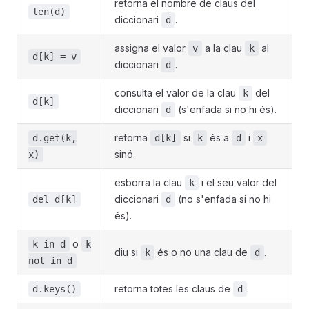
retorna el nombre de claus del
len(d)
diccionari
.
d
assigna el valor
a la clau
al
v
k
d[k] = v
diccionari
.
d
consulta el valor de la clau
del
k
d[k]
diccionari
(s'enfada si no hi és).
d
retorna
si
és a
i
d.get(k,
d[k]
k
d
x
sinó.
x)
esborra la clau
i el seu valor del
k
diccionari
(no s'enfada si no hi
del d[k]
d
és).
o
k in d
k
diu si
és o no una clau de
.
k
d
not in d
retorna totes les claus de
.
d.keys()
d