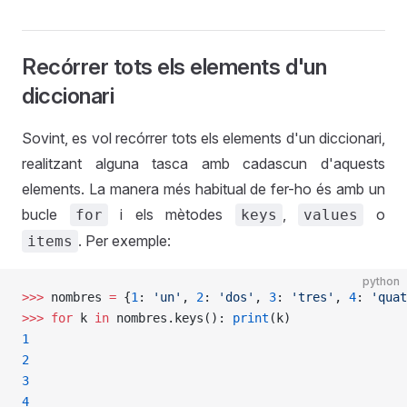
Recórrer tots els elements d'un
diccionari
Sovint, es vol recórrer tots els elements d'un diccionari,
realitzant alguna tasca amb cadascun d'aquests
elements. La manera més habitual de fer-ho és amb un
bucle
i els mètodes
,
o
for
keys
values
. Per exemple:
items
python
>>>
 nombres 
=
 {
1
: 
'un'
, 
2
: 
'dos'
, 
3
: 
'tres'
, 
4
: 
'quat
>>>
 for
 k 
in
 nombres.keys(): 
print
(k)
1
2
3
4