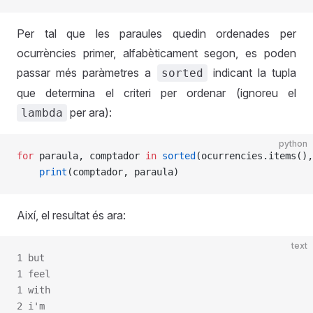
Per tal que les paraules quedin ordenades per
ocurrències primer, alfabèticament segon, es poden
passar més paràmetres a
indicant la tupla
sorted
que determina el criteri per ordenar (ignoreu el
per ara):
lambda
python
for
 paraula, comptador 
in
 sorted
(ocurrencies.items(),
    print
(comptador, paraula)
Així, el resultat és ara:
text
1 but
1 feel
1 with
2 i'm