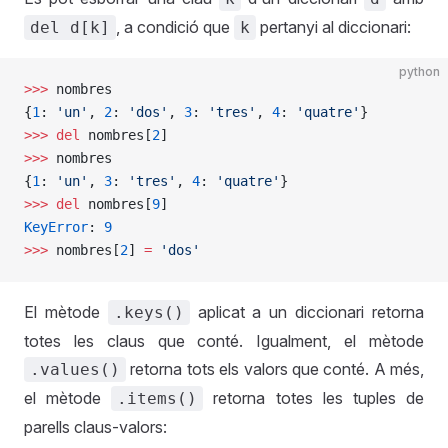
, a condició que
pertanyi al diccionari:
del d[k]
k
python
>>>
 nombres
{
1
: 
'un'
, 
2
: 
'dos'
, 
3
: 
'tres'
, 
4
: 
'quatre'
}
>>>
 del
 nombres[
2
]
>>>
 nombres
{
1
: 
'un'
, 
3
: 
'tres'
, 
4
: 
'quatre'
}
>>>
 del
 nombres[
9
]
KeyError
: 
9
>>>
 nombres[
2
] 
=
 'dos'
El mètode
aplicat a un diccionari retorna
.keys()
totes les claus que conté. Igualment, el mètode
retorna tots els valors que conté. A més,
.values()
el mètode
retorna totes les tuples de
.items()
parells claus-valors: