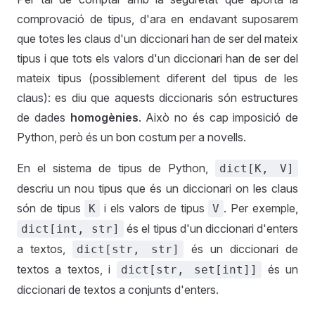
comprovació de tipus, d'ara en endavant suposarem
que totes les claus d'un diccionari han de ser del mateix
tipus i que tots els valors d'un diccionari han de ser del
mateix tipus (possiblement diferent del tipus de les
claus): es diu que aquests diccionaris són estructures
de dades
homogènies
. Això no és cap imposició de
Python, però és un bon costum per a novells.
En el sistema de tipus de Python,
dict[K, V]
descriu un nou tipus que és un diccionari on les claus
són de tipus
i els valors de tipus
. Per exemple,
K
V
és el tipus d'un diccionari d'enters
dict[int, str]
a textos,
és un diccionari de
dict[str, str]
textos a textos, i
és un
dict[str, set[int]]
diccionari de textos a conjunts d'enters.