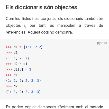
Els diccionaris són objectes
Com les llistes i els conjunts, els diccionaris també són
objectes i, per tant, es manipulen a través de
referències. Aquest codi ho demostra.
python
>>>
 d1 
=
 {
1
:
1
, 
2
:
2
}
>>>
 d1
{
1
: 
1
, 
2
: 
2
}
>>>
 d2 
=
 d1
>>>
 d1[
3
] 
=
 3
>>>
 d1
{
1
: 
1
, 
2
: 
2
, 
3
: 
3
}
>>>
 d2
{
1
: 
1
, 
2
: 
2
, 
3
: 
3
}
Es poden copiar diccionaris fàcilment amb el mètode