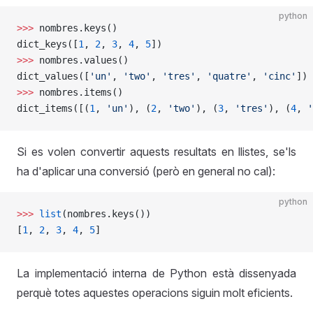
python
>>>
 nombres.keys()
dict_keys([
1
, 
2
, 
3
, 
4
, 
5
])
>>>
 nombres.values()
dict_values([
'un'
, 
'two'
, 
'tres'
, 
'quatre'
, 
'cinc'
])
>>>
 nombres.items()
dict_items([(
1
, 
'un'
), (
2
, 
'two'
), (
3
, 
'tres'
), (
4
, 
'
Si es volen convertir aquests resultats en llistes, se'ls
ha d'aplicar una conversió (però en general no cal):
python
>>>
 list
(nombres.keys())
[
1
, 
2
, 
3
, 
4
, 
5
]
La implementació interna de Python està dissenyada
perquè totes aquestes operacions siguin molt eficients.