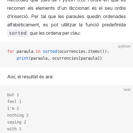
recorren els elements d'un diccionari és el seu ordre
d'inserció. Per tal que les paraules quedin ordenades
alfabèticament, es pot utilitzar la funció predefinida
que les ordena per clau:
sorted
python
for
 paraula 
in
 sorted
(ocurrencies.items()):
    print
(paraula, ocurrencies[paraula])
Així, el resultat és ara:
text
but 1
feel 1
i'm 2
nothing 2
saying 2
with 1