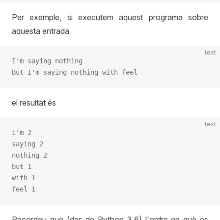
Per exemple, si executem aquest programa sobre
aquesta entrada
text
I'm saying nothing
But I'm saying nothing with feel
el resultat és
text
i'm 2
saying 2
nothing 2
but 1
with 1
feel 1
Recordeu que (des de Python 3.6) l'ordre en què es