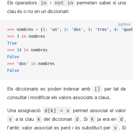
Els operadors
i
permeten saber si una
in
not in
clau és o no en un diccionari:
python
>>>
 nombres 
=
 {
1
: 
'un'
, 
2
: 
'dos'
, 
3
: 
'tres'
, 
4
: 
'quat
>>>
 3
 in
 nombres
True
>>>
 14
 in
 nombres
False
>>>
 'dos'
 in
 nombres
False
Els diccionaris es poden indexar amb
per tal de
[]
consultar i modificar els valors associats a claus.
Una assignació
permet associar el valor
d[k] = v
a la clau
del diccionari
. Si
ja era en
,
v
k
d
k
d
l'antic valor associat es perd i és substituït per
. Si
v