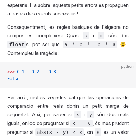
esperaria. I, a sobre, aquests petits errors es propaguen
a través dels càlculs successius!
Conseqüentment, les regles bàsiques de l'àlgebra no
sempre es compleixen: Quan
i
són dos
a
b
s, pot ser que
😩.
float
a * b != b * a
Contempleu la tragèdia:
python
>>>
 0.1
 +
 0.2
 ==
 0.3
False
Per això, moltes vegades cal que les operacions de
comparació entre reals donin un petit marge de
seguretat. Així, per saber si
i
són dos reals
x
y
iguals, enlloc de preguntar si
, és més prudent
x == y
preguntar si
, on
és un valor
abs(x - y) < ε
ε