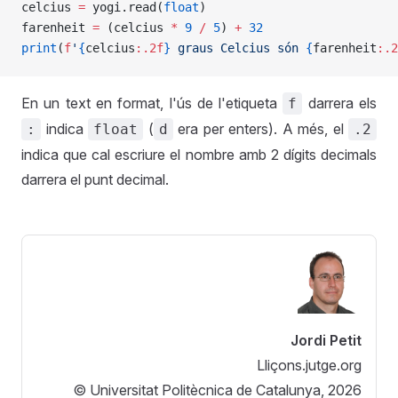
celcius 
=
 yogi.read(
float
)
farenheit 
=
 (celcius 
*
 9
 /
 5
) 
+
 32
print
(
f
'
{
celcius
:.2f
}
 graus Celcius són 
{
farenheit
:.2
En un text en format, l'ús de l'etiqueta
darrera els
f
indica
(
era per enters). A més, el
:
float
d
.2
indica que cal escriure el nombre amb 2 dígits decimals
darrera el punt decimal.
Jordi Petit
Lliçons.jutge.org
© Universitat Politècnica de Catalunya, 2026