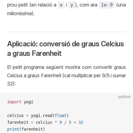
prou petit (en relació a
i
), com ara
(una
x
y
1e-9
milionèsima).
Aplicació: conversió de graus Celcius
a graus Farenheit
El petit programa següent mostra com convertir graus
Celcius a graus Farenheit (cal multiplicar per 9/5 i sumar
32):
python
import
 yogi
celcius 
=
 yogi.read(
float
)
farenheit 
=
 celcius 
*
 9
 /
 5
 +
 32
print
(farenheit)