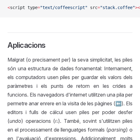
<
script type
=
"text/coffeescript"
 src
=
"stack.coffee"
><
Aplicacions
Malgrat (o precisament per) la seva simplicitat, les piles
són una estructura de dades fonamental: Internament,
els computadors usen piles per guardar els valors dels
paràmetres i els punts de retorn en les crides a
funcions. Els navegadors d'internet utilitzen una pila per
permetre anar enrere en la visita de les pàgines (⬅). Els
editors i fulls de cálcul usen piles per poder desfer
(
undo
) operacions (⎌). També, sovint s'utilitzen piles
en el processament de llenguatges formals (
parsing
) o
en l'avaluació d'expressions. Addicionalment, molts