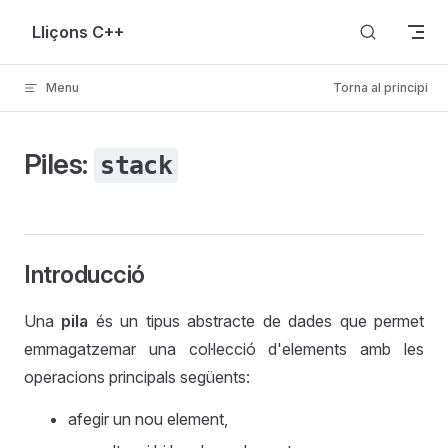
Skip to content
Lliçons C++
Menu
Torna al principi
Piles:
stack
Introducció
Una
pila
és un tipus abstracte de dades que permet
emmagatzemar una col·lecció d'elements amb les
operacions principals següents:
afegir un nou element,