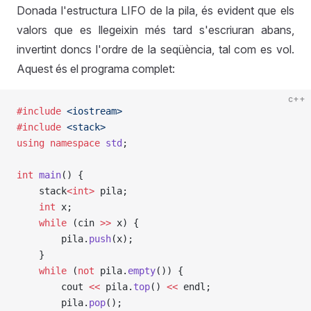
Donada l'estructura LIFO de la pila, és evident que els
valors que es llegeixin més tard s'escriuran abans,
invertint doncs l'ordre de la seqüència, tal com es vol.
Aquest és el programa complet:
c++
#include
 <iostream>
#include
 <stack>
using
 namespace
 std
;
int
 main
() {
    stack
<int>
 pila;
    int
 x;
    while
 (cin 
>>
 x) {
        pila.
push
(x);
    }
    while
 (
not
 pila.
empty
()) {
        cout 
<<
 pila.
top
() 
<<
 endl;
        pila.
pop
();