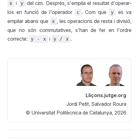
i
del cim. Després, s'empila el resultat d'operar-
x
y
los en funció de l'operador
. Com que
es va
c
y
empilar abans que
, les operacions de resta i divisió,
x
que no són commutatives, s'han de fer en l'ordre
correcte:
i
.
y - x
y / x
Lliçons.jutge.org
Jordi Petit, Salvador Roura
© Universitat Politècnica de Catalunya, 2026