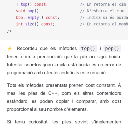
    T
 top
() 
const
;
              // En retorna el cim 
    void
 pop
();
                 // N'esborra el cim
    bool
 empty
() 
const
;
         // Indica si és buida
    int
 size
() 
const
;
           // En retorna el nomb
};
⚡ Recordeu que els mètodes
i
top()
pop()
tenen com a precondició que la pila no sigui buida.
Intentar usar-los quan la pila està buida és un error de
programació amb efectes indefinits en execució.
Tots els mètodes presentats prenen cost constant. A
més, les piles de C++, com els altres contenidors
estàndard, es poden copiar i comparar, amb cost
proporcional al seu nombre d'elements.
Si teniu curiositat, les piles sovint s'implementen