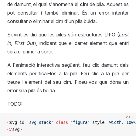
de damunt, el qual s'anomena el
cim
de pila. Aquest es
pot consultar i també eliminar. És un error intentar
consultar o eliminar el cim d'un pila buida.
Sovint es diu que les piles són estructures LIFO (
Last
In, First Out
), indicant que el darrer element que entri
serà el primer a sortir.
A l'animació interactiva següent, feu clic damunt dels
elements per ficar-los a la pila. Feu clic a la pila per
treure l'element del seu cim. Fixeu-vos que dóna un
error si la pila és buida.
TODO:
c++
<
svg id
=
'svg-stack'
 class=
'figura'
 style
=
'width: 100%
</
svg
>