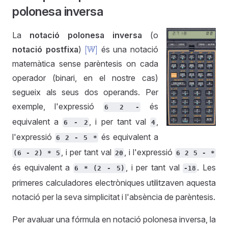
polonesa inversa
La
notació polonesa inversa
(o
notació postfixa
)
és una notació
[
W
]
matemàtica sense parèntesis on cada
operador (binari, en el nostre cas)
segueix als seus dos operands. Per
exemple, l'expressió
és
6 2 -
equivalent a
, i per tant val
,
6 - 2
4
l'expressió
és equivalent a
6 2 - 5 *
, i per tant val
, i l'expressió
(6 - 2) * 5
20
6 2 5 - *
és equivalent a
, i per tant val
. Les
6 * (2 - 5)
-18
primeres calculadores electròniques utilitzaven aquesta
notació per la seva simplicitat i l'absència de parèntesis.
Per avaluar una fórmula en notació polonesa inversa, la