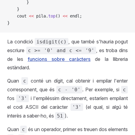
        }
    }
    cout 
<<
 pila.
top
() 
<<
 endl;
}
La condició
, que també s'hauria pogut
isdigit(c)
escriure
, es troba dins
c >= '0' and c <= '9'
de les
funcions sobre caràcters
de la llibreria
estàndard.
Quan
conté un dígit, cal obtenir i empilar l'enter
c
corresponent, que és
. Per exemple, si
c - '0'
c
fos
i l'empiléssim directament, estaríem empilant
'3'
el codi ASCII del caràcter
(el qual, si algú té
'3'
interès a saber-ho, és
).
51
Quan
és un operador, primer es treuen dos elements
c