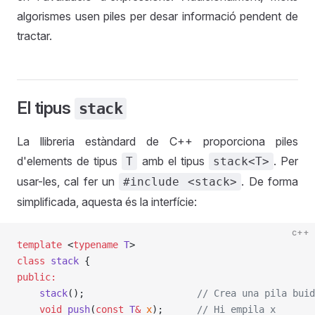
algorismes usen piles per desar informació pendent de
tractar.
El tipus
stack
La llibreria estàndard de C++ proporciona piles
d'elements de tipus
amb el tipus
. Per
T
stack<T>
usar-les, cal fer un
. De forma
#include <stack>
simplificada, aquesta és la interfície:
c++
template
 <
typename
 T
>
class
 stack
 {
public:
    stack
();
                    // Crea una pila buid
    void
 push
(
const
 T
&
 x
);
      // Hi empila x