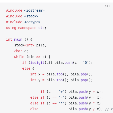
c++
#include
 <iostream>
#include
 <stack>
#include
 <cctype>
using
 namespace
 std
;
int
 main
 () {
    stack
<int>
 pila;
    char
 c;
    while
 (cin 
>>
 c) {
        if
 (
isdigit
(c)) pila.
push
(c 
-
 '0'
);
        else
 {
            int
 x 
=
 pila.
top
(); pila.
pop
();
            int
 y 
=
 pila.
top
(); pila.
pop
();
                 if
 (c 
==
 '+'
) pila.
push
(y 
+
 x);
            else
 if
 (c 
==
 '-'
) pila.
push
(y 
-
 x);
            else
 if
 (c 
==
 '*'
) pila.
push
(y 
*
 x);
            else
               pila.
push
(y 
/
 x);
 // c