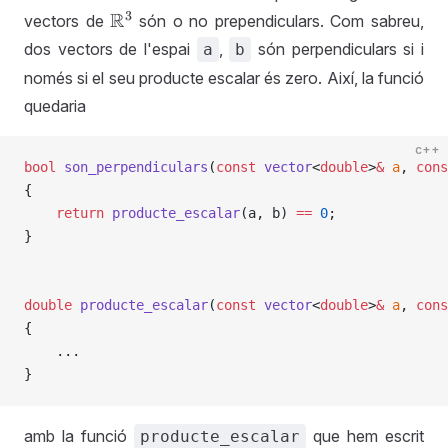
vectors de
són o no prependiculars. Com sabreu,
R
3
dos vectors de l'espai
,
són perpendiculars si i
a
b
només si el seu producte escalar és zero. Així, la funció
quedaria
c++
bool
 son_perpendiculars
(
const
 vector
<
double
>
&
 a
, 
cons
{
    return
 producte_escalar
(a, b) 
==
 0
;
}
double
 producte_escalar
(
const
 vector
<
double
>
&
 a
, 
cons
{
    ...
}
amb la funció
que hem escrit
producte_escalar