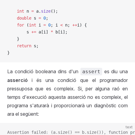
    int
 n 
=
 a.
size
();
	double
 s 
=
 0
;
	for
 (
int
 i 
=
 0
; i 
<
 n; 
++
i) {
		s 
+=
 a[i] 
*
 b[i];
	}
	return
 s;
}
La condició booleana dins d'un
es diu una
assert
asserció
i és una condició que el programador
pressuposa que es compleix. Si, per alguna raó en
temps d'execució aquesta asserció no es compleix, el
programa s'aturarà i proporcionarà un diagnòstic com
ara el següent:
text
Assertion failed: (a.size() == b.size()), function pr