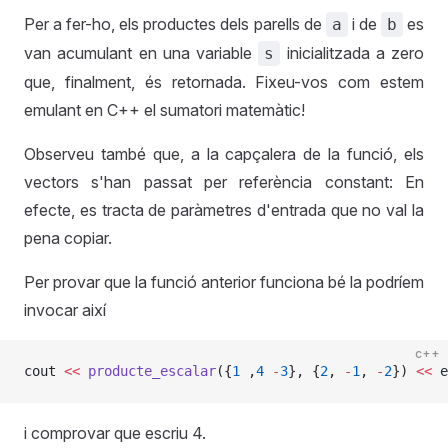
Per a fer-ho, els productes dels parells de
i de
es
a
b
van acumulant en una variable
inicialitzada a zero
s
que, finalment, és retornada. Fixeu-vos com estem
emulant en C++ el sumatori matemàtic!
Observeu també que, a la capçalera de la funció, els
vectors s'han passat per referència constant: En
efecte, es tracta de paràmetres d'entrada que no val la
pena copiar.
Per provar que la funció anterior funciona bé la podríem
invocar així
c++
cout 
<<
 producte_escalar
({
1
 ,
4
 -
3
}, {
2
, 
-
1
, 
-
2
}) 
<<
 e
i comprovar que escriu 4.