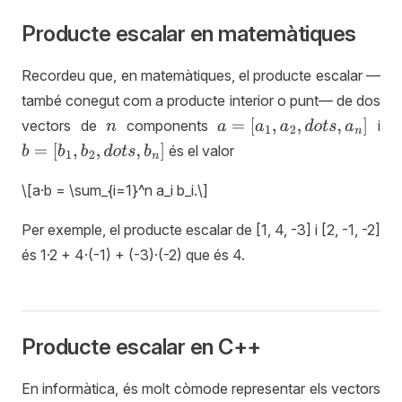
Producte escalar en matemàtiques
n rellotge
Recordeu que, en matemàtiques, el producte escalar —
també conegut com a producte interior o punt— de dos
vectors de
components
i
n
a
=
[
a
1
,
a
2
,
d
o
t
s
,
a
n
]
és el valor
b
=
[
b
1
,
b
2
,
d
o
t
s
,
b
n
]
\[a·b = \sum_{i=1}^n a_i b_i.\]
Per exemple, el producte escalar de [1, 4, -3] i [2, -1, -2]
és 1·2 + 4·(-1) + (-3)·(-2) que és 4.
Producte escalar en C++
En informàtica, és molt còmode representar els vectors