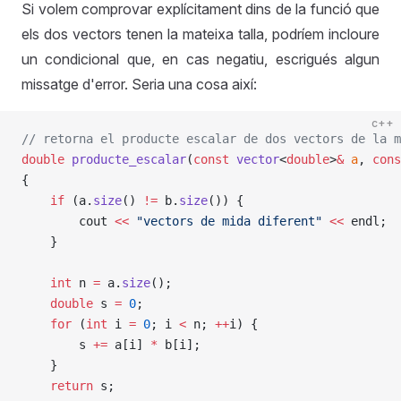
Si volem comprovar explícitament dins de la funció que
els dos vectors tenen la mateixa talla, podríem incloure
un condicional que, en cas negatiu, escrigués algun
missatge d'error. Seria una cosa així:
c++
// retorna el producte escalar de dos vectors de la m
double
 producte_escalar
(
const
 vector
<
double
>
&
 a
, 
cons
{
    if
 (a.
size
() 
!=
 b.
size
()) {
        cout 
<<
 "vectors de mida diferent"
 <<
 endl;
    }
    int
 n 
=
 a.
size
();
	double
 s 
=
 0
;
	for
 (
int
 i 
=
 0
; i 
<
 n; 
++
i) {
		s 
+=
 a[i] 
*
 b[i];
	}
	return
 s;