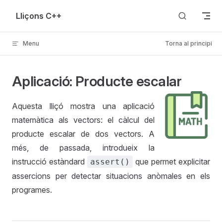
Skip to content
Lliçons C++
Menu
Torna al principi
Aplicació: Producte escalar
Aquesta lliçó mostra una aplicació
matemàtica als vectors: el càlcul del
producte escalar de dos vectors. A
tors
més, de passada, introdueix la
instrucció estàndard
que permet explicitar
assert()
assercions per detectar situacions anòmales en els
programes.
rius