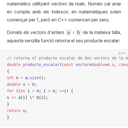
matemàtics utilitzant vectors de reals. Només cal anar
en compte amb els índexos: en matemàtiques solen
començar per 1, però en C++ comencen per zero.
Donats els vectors d'enters
i
de la mateixa talla,
a
b
aquesta senzilla funció retorna el seu producte escalar:
c++
// retorna el producte escalar de dos vectors de la m
double
 producte_escalar
(
const
 vector
<
double
>
&
 a
, 
cons
{
int
 n 
=
 a.
size
();
double
 s 
=
 0
;
for
 (
int
 i 
=
 0
; i 
<
 n; 
++
i) {
s 
+=
 a[i] \
*
 b[i];
}
return
 s;
}