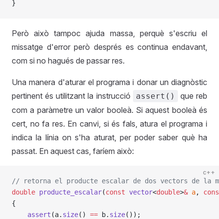
}
Però això tampoc ajuda massa, perquè s'escriu el
missatge d'error però després es continua endavant,
com si no hagués de passar res.
Una manera d'aturar el programa i donar un diagnòstic
pertinent és utilitzant la instrucció
que reb
assert()
com a paràmetre un valor booleà. Si aquest booleà és
cert, no fa res. En canvi, si és fals, atura el programa i
indica la línia on s'ha aturat, per poder saber què ha
passat. En aquest cas, faríem això:
c++
// retorna el producte escalar de dos vectors de la m
double
 producte_escalar
(
const
 vector
<
double
>
&
 a
, 
cons
{
    assert
(a.
size
() 
==
 b.
size
());